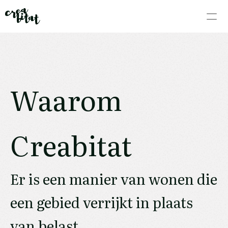
Waarom
Wat
Hoe
Waarom 
Meedoen
Plekken
Creabitat
De mensen
Er is een manier van wonen die 
een gebied verrijkt in plaats 
van belast.