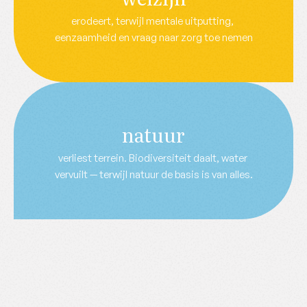
erodeert, terwijl mentale uitputting, 
eenzaamheid en vraag naar zorg toe nemen
natuur
verliest terrein. Biodiversiteit daalt, water 
vervuilt — terwijl natuur de basis is van alles.